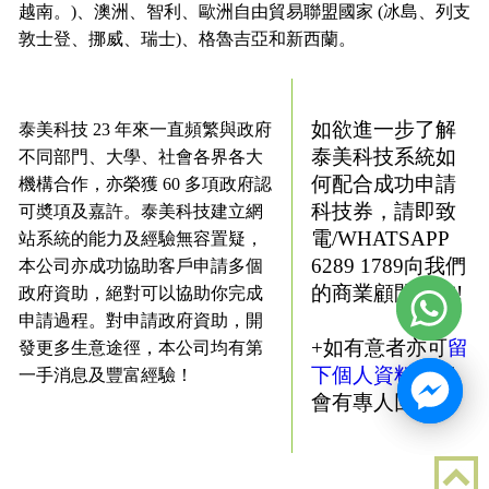
越南。)、澳洲、智利、歐洲自由貿易聯盟國家 (冰島、列支
敦士登、挪威、瑞士)、格魯吉亞和新西蘭。
如欲進一步了解
泰美科技 23 年來一直頻繁與政府
泰美科技系統如
不同部門、大學、社會各界各大
何配合成功申請
機構合作，亦榮獲 60 多項政府認
科技券，請即致
可奬項及嘉許。泰美科技建立網
電/WHATSAPP
站系統的能力及經驗無容置疑，
6289 1789向我們
本公司亦成功協助客戶申請多個
的商業顧問查詢!
政府資助，絕對可以協助你完成
申請過程。對申請政府資助，開
+如有意者亦可
留
發更多生意途徑，本公司均有第
下個人資料
，將
一手消息及豐富經驗！
會有專人回覆: